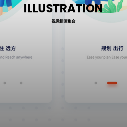
I
L
L
U
S
T
R
A
T
I
O
N
联系
博客
视觉插画集合